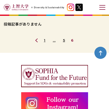
コ
× Diversity & Sustainability
ン
メ
テ
ニ
ン
ュ
投稿記事がありません
ツ
ー
へ
を
ペ
1
…
5
6
ス
開
前
ー
キ
閉
の
ジ
ッ
ペ
す
ペ
プ
ー
る
ー
す
ジ
ジ
る
ト
ッ
プ
へ