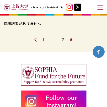
コ
× Diversity & Sustainability
ン
メ
テ
ニ
ン
ュ
投稿記事がありません
ツ
ー
へ
を
ペ
1
…
7
8
ス
開
前
ー
キ
閉
の
ジ
ッ
ペ
す
ペ
プ
ー
る
ー
す
ジ
ジ
る
ト
ッ
プ
へ