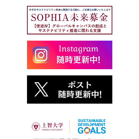
ー
ジ
ト
ッ
プ
へ