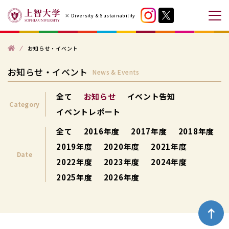
コ
× Diversity & Sustainability
ン
メ
テ
ニ
ン
ト
ュ
お知らせ・イベント
ッ
プ
ツ
ー
お知らせ・イベント
News & Events
へ
を
ス
開
全て
お知らせ
イベント告知
キ
閉
Category
イベントレポート
ッ
す
プ
全て
2016年度
2017年度
2018年度
る
す
2019年度
2020年度
2021年度
Date
る
2022年度
2023年度
2024年度
2025年度
2026年度
ペ