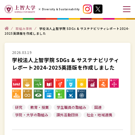
コ
× Diversity & Sustainability
ン
メ
テ
ニ
ン
ト
ュ
取組み事例
学校法人上智学院 SDGs & サステナビリティレポート2024-
ッ
2025英語版を作成しました
プ
ツ
ー
へ
を
ス
2026.03.19
開
学校法人上智学院 SDGs & サステナビリティ
キ
閉
レポート2024-2025英語版を作成しました
ッ
す
プ
る
す
る
研究
教育・授業
学生職員の取組み
国連
学院・大学の取組み
課外活動団体
社会・地域連携