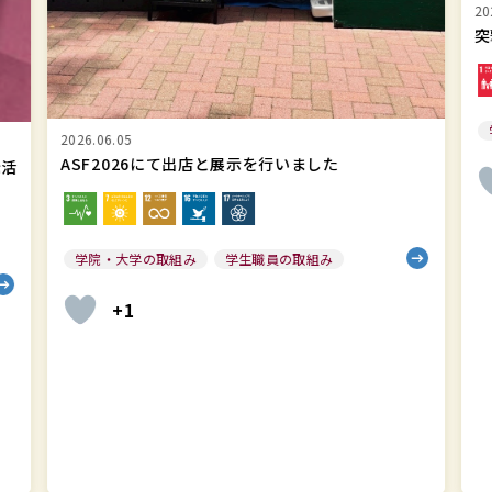
2026.05.12
ビ
突撃！SDGsインタビュー 第6回
リ
テ
ィ
学生職員の取組み
レ
ポ
20
+7
学
ー
ト
ト
202
202
英
語
版
を
作
成