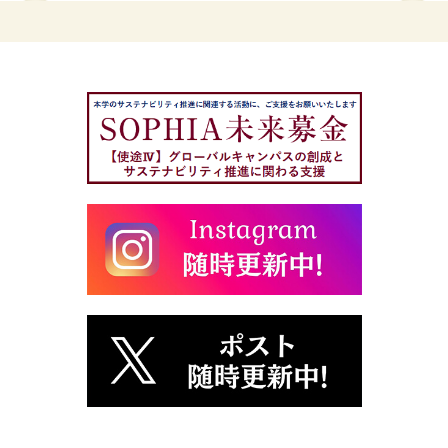
し
ま
し
た