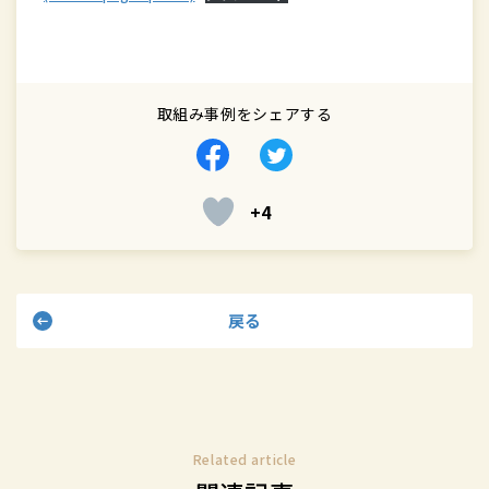
取組み事例をシェアする
Facebook
Twitter
で
で
+4
シ
シ
ェ
ェ
ア
ア
す
す
戻る
る
る
Related article