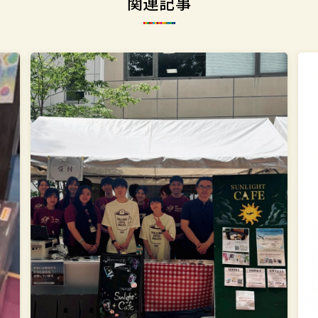
関連記事
突
学
撃！
校
SDGs
法
イ
人
ン
上
タ
智
ビ
学
ュ
院
ー
SD
第
&
6
サ
回
ス
テ
ナ