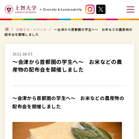
コ
× Diversity & Sustainability
ン
メ
テ
ニ
ン
ト
ュ
お知らせ・イベント
～会津から首都圏の学生へ～ お米などの農産物の
ッ
配布会を開催しました
プ
ツ
ー
へ
を
ス
2021.08.05
開
～会津から首都圏の学生へ～ お米などの農
キ
閉
産物の配布会を開催しました
ッ
す
プ
る
す
る
～会津から首都圏の学生へ～ お米などの農産物の
配布会を開催しました