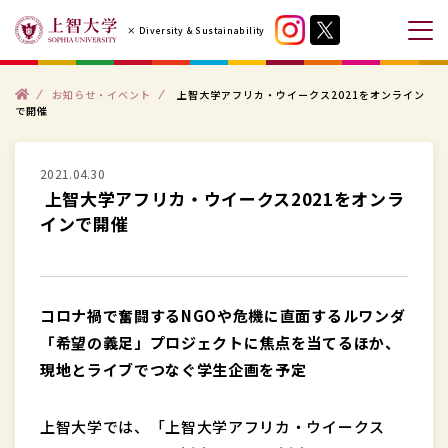
コ
× Diversity & Sustainability
ン
メ
テ
ニ
ン
ト
ュ
お知らせ・イベント
上智大学アフリカ・ウイークス2021をオンライン
ッ
で開催
プ
ツ
ー
へ
を
ス
2021.04.30
開
上智大学アフリカ・ウイークス2021をオンラ
キ
閉
インで開催
ッ
す
プ
る
す
る
コロナ禍で奮闘するNGOや危機に直面するルワンダ
「希望の義足」プロジェクトに焦点を当てるほか、
現地とライブでつなぐ学生企画を予定
上智大学では、「上智大学アフリカ・ウイークス