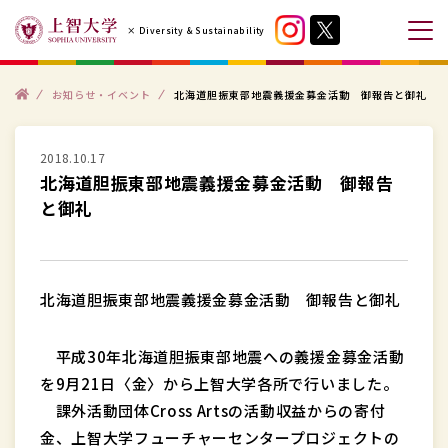
コ
× Diversity & Sustainability
ン
メ
テ
ニ
ン
ト
ュ
お知らせ・イベント
北海道胆振東部地震義援金募金活動 御報告と御礼
ッ
プ
ツ
ー
へ
を
2018.10.17
ス
開
北海道胆振東部地震義援金募金活動 御報告
キ
閉
と御礼
ッ
す
プ
る
す
北海道胆振東部地震義援金募金活動 御報告と御礼
る
平成30年北海道胆振東部地震への義援金募金活動
を9月21日〈金〉から上智大学各所で行いました。
課外活動団体Cross Artsの活動収益からの寄付
金、上智大学フューチャーセンタープロジェクトの