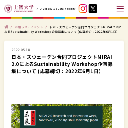
コ
× Diversity & Sustainability
ン
メ
テ
ニ
ン
ト
ュ
お知らせ・イベント
日本・スウェーデン合同プロジェクトMIRAI 2.0に
ッ
よるSustainability Workshop企画募集について (応募締切：2022年6月1日）
プ
ツ
ー
へ
を
ス
2022.05.18
開
日本・スウェーデン合同プロジェクトMIRAI
キ
閉
2.0によるSustainability Workshop企画募
ッ
す
集について (応募締切：2022年6月1日）
プ
る
す
る