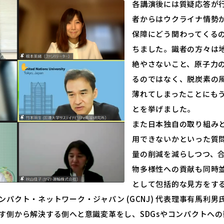
各講演後には質疑応答が
者からはウクライナ情勢
保障にどう関わってくる
ちました。識者の方々は
絶やさないこと、原子力
るのではなく、脱炭素の
薄れてしまったことにも
とを挙げました。
また日本独自の取り組み
用できないかといった質
量の削減を減らしつつ、
物多様性への貢献も同時
として包括的な見方をす
パクト・ネットワーク・ジャパン (GCNJ) 代表理事有馬利
す側から解決する側へと意識変革をし、SDGsやコンパクトへ