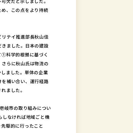
不可欠だと示しました。
ため、この点をより持続
ビリテイ推進部長秋山佳
だきました。日本の建設
て①科学的根拠に基づく
。さらに秋山氏は物流の
かしました。単体の企業
分を補い合い、運行経路
されました。
す壱岐市の取り組みについ
もしなければ地域ごと機
を先駆的に行ったこと