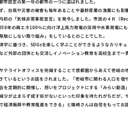
未来都市認定の第一号の都市の一つに選ばれました。
ず、台風や災害の被害も毎年あることや基幹産業の漁業にも影
の「気候非常事態宣言」を発令しました。市民の４Ｒ（Reduce, Re
て2050年の再エネ100％に向け洋上風力発電の採用や水素発電
無駄にしない取り組み」をしているとのことでした。
済学に基づき、SDGsを楽しく学ぶことができるようなカリキ
Gなど外部の団体とも交流しイノベーション教育を高校生まで一
サテライトオフィスを完備することで首都圏からあえて壱岐の
きているというお話をされました。「壱岐市に関わる人口を増
会を定期的に開催し、想いをプロジェクトにする「みらい創造
減少が止まらず成す術がないといった印象を持たれがちだが、
で経済振興や教育推進をできる」と篠崎さんは自信をもってお