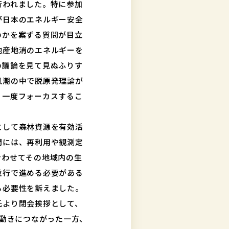
行われました。特に参加
が日本のエネルギー安全
のかを案ずる質問が目立
地産地消のエネルギーを
の議論を見て見ぬふりす
風潮の中で脱原発理論が
う一度フォーカスするこ
として森林資源を有効活
問には、再利用や観測定
合わせてその地域内の生
並行で進める必要がある
る必要性を訴えました。
男氏より閉会挨拶として、
の動きにつながった一方、