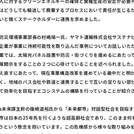
人に対するクリーンエネルギーの確保と食糧生産の安定が必要
はどうしても輸送して廃棄するプロセスにおいて責任が生じる
いと強くステークホルダーに連携を求めました。
防災環境事業部長の村嶋陽一氏、ヤマト運輸株式会社サステナ
企業が事業に持続可能性を取り込んだ事例についてお話しいた
業では、太陽光パネル設置や防災・街づくりを進めるにあたっ
報開示をすることの２つに心掛けていることを述べられました
え直すにあたって、現在事業構造改革を進めている最中だと明
く、地域のバス会社や鉄道と連携することで互いの足りない部
て効率化を目指すエコシステムの構築を行っていることが紹介
Gs未来課主幹の篠崎道裕氏から「未来都市」対話型社会を目指
市は日本の25年先を行くような超高齢社会であり、このまま何
うという懸念を抱いています。この危機感から様々な取り組み