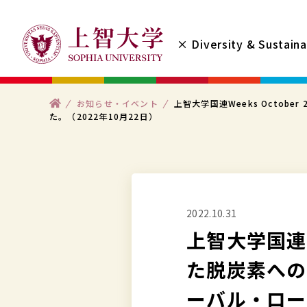
コ
ン
× Diversity & Sustaina
テ
ン
ツ
ト
お知らせ・イベント
上智大学国連Weeks Octo
へ
ッ
た。（2022年10月22日）
プ
ス
キ
ッ
プ
2022.10.31
す
上智大学国連W
る
た脱炭素への
ーバル・ロー