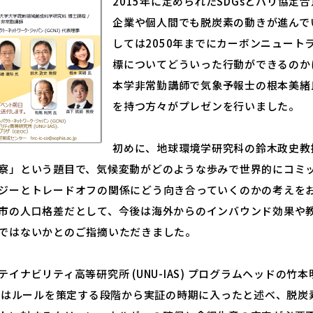
2015年に定められたSDGsとパリ協定
企業や個人間でも脱炭素の動きが進んで
しては2050年までにカーボンニュート
標についてどういった行動ができるのか
本学非常勤講師で気象予報士の根本美緒
を持つ方々がプレゼンを行いました。
初めに、地球環境学研究科の鈴木政史教
察」という題目で、気候変動がどのような歩みで世界的にコミ
ジーとトレードオフの関係にどう向き合っていくのかの考えを
市の人口格差だとして、今後は海外からのインバウンド効果や
ではないかとのご指摘いただきました。
イナビリティ高等研究所 (UNU-IAS) プログラムヘッドの竹
変動はルールを策定する段階から実証の時期に入ったと述べ、脱炭素