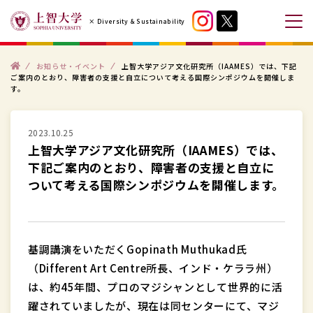
コ
× Diversity & Sustainability
ン
メ
テ
ニ
ン
ト
ュ
お知らせ・イベント
上智大学アジア文化研究所（IAAMES）では、下記
ッ
ご案内のとおり、障害者の支援と自立について考える国際シンポジウムを開催しま
プ
ツ
ー
す。
へ
を
ス
開
2023.10.25
キ
閉
上智大学アジア文化研究所（IAAMES）では、
ッ
す
下記ご案内のとおり、障害者の支援と自立に
プ
る
ついて考える国際シンポジウムを開催します。
す
る
基調講演をいただくGopinath Muthukad氏
（Different Art Centre所長、インド・ケララ州）
は、約45年間、プロのマジシャンとして世界的に活
躍されていましたが、現在は同センターにて、マジ