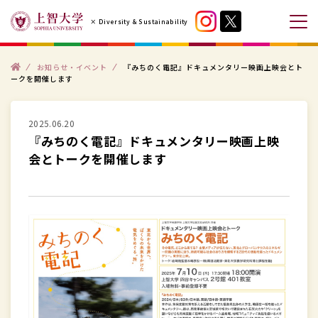
コ
× Diversity & Sustainability
ン
メ
テ
ニ
ン
ト
ュ
お知らせ・イベント
『みちのく電記』ドキュメンタリー映画上映会とト
ッ
ークを開催します
プ
ツ
ー
へ
を
ス
2025.06.20
開
『みちのく電記』ドキュメンタリー映画上映
キ
閉
会とトークを開催します
ッ
す
プ
る
す
る