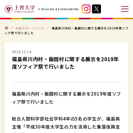
コ
× Diversity & Sustainability
ン
メ
テ
ニ
ン
ト
ュ
お知らせ・イベント
福島県川内村・飯舘村に関する展示を2019年度ソフ
ッ
ィア祭で行いました
プ
ツ
ー
へ
を
ス
2019.11.14
開
福島県川内村・飯舘村に関する展示を2019年
キ
閉
度ソフィア祭で行いました
ッ
す
プ
る
す
る
福島県川内村・飯舘村に関する展示を2019年度ソフ
ィア祭で行いました
総合人間科学部社会学科4年の5名の学生が、福島県
主催「平成30年度大学生の力を活用した集落復興支