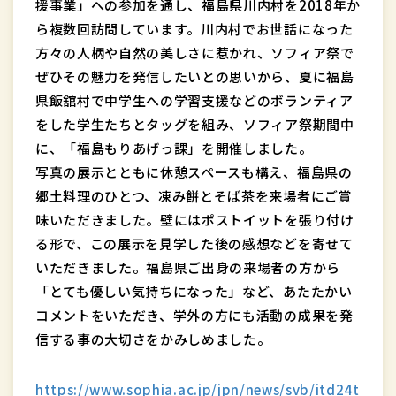
援事業」への参加を通し、福島県川内村を2018年か
ら複数回訪問しています。川内村でお世話になった
方々の人柄や自然の美しさに惹かれ、ソフィア祭で
ぜひその魅力を発信したいとの思いから、夏に福島
県飯舘村で中学生への学習支援などのボランティア
をした学生たちとタッグを組み、ソフィア祭期間中
に、「福島もりあげっ課」を開催しました。
写真の展示とともに休憩スペースも構え、福島県の
郷土料理のひとつ、凍み餅とそば茶を来場者にご賞
味いただきました。壁にはポストイットを張り付け
る形で、この展示を見学した後の感想などを寄せて
いただきました。福島県ご出身の来場者の方から
「とても優しい気持ちになった」など、あたたかい
コメントをいただき、学外の方にも活動の成果を発
信する事の大切さをかみしめました。
https://www.sophia.ac.jp/jpn/news/svb/itd24t