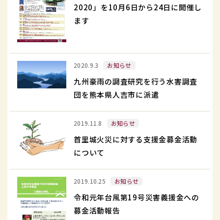
2020」を10月6日から24日に開催し
学
ます
国
連
Weeks
九
October
2020.9.3
お知らせ
州
2020」
九州豪雨の調査研究を行う水害調査
豪
を
団を熊本県人吉市に派遣
雨
10
の
首
月
2019.11.8
お知らせ
調
里
6
査
首里城火災に対する支援金募金活動
城
日
研
について
火
か
究
災
ら
令
を
2019.10.25
お知らせ
に
24
和
行
対
令和元年台風第19号災害義援金への
日
元
う
す
募金活動報告
に
年
水