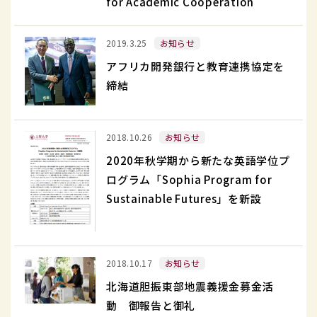
報
シ
for Academic Cooperation
Bank
告
ッ
Concludes
ア
プ
2019.3.25
お知らせ
Memorandum
フ
に
of
アフリカ開発銀行と教育連携協定を
リ
係
Understanding
締結
カ
る
for
開
協
Academic
2020
発
定
2018.10.26
お知らせ
Cooperation
年
銀
を
2020年秋学期から新たな英語学位プ
秋
行
締
ログラム「Sophia Program for
学
と
結
Sustainable Futures」を新設
期
教
し
か
育
ま
ら
連
し
北
新
2018.10.17
お知らせ
携
た
海
た
協
北海道胆振東部地震義援金募金活
道
な
定
動 御報告と御礼
胆