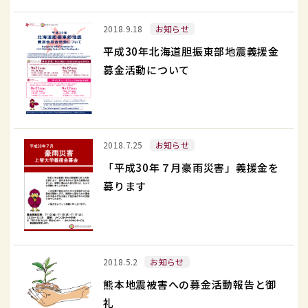
英
を
振
平
語
締
2018.9.18
お知らせ
東
成
学
結
部
平成30年北海道胆振東部地震義援金
30
位
地
募金活動について
年
プ
震
北
ロ
義
海
グ
援
道
ラ
「平
金
2018.7.25
お知らせ
胆
ム
成
募
「平成30年７月豪雨災害」義援金を
振
「Sophia
30
金
募ります
東
Program
年
活
部
for
７
動
地
Sustainable
月
御
震
Futures」
豪
熊
報
義
2018.5.2
お知らせ
を
雨
本
告
援
新
熊本地震被害への募金活動報告と御
災
地
と
金
設
礼
害」