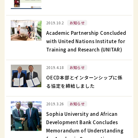
る
開
台
害
支
催
風
調
援
Academic
し
第
2019.10.2
お知らせ
査
金
Partnership
ま
19
団
Academic Partnership Concluded
募
Concluded
す
号
を
with United Nations Institute for
金
with
災
熊
Training and Research (UNITAR)
活
United
害
本
動
Nations
義
OECD
県
2019.4.18
お知らせ
に
Institute
援
本
人
つ
for
OECD本部とインターンシップに係
金
部
吉
い
Training
る協定を締結しました
へ
と
市
て
and
の
イ
に
Sophia
Research
2019.3.26
お知らせ
募
ン
派
University
(UNITAR)
金
タ
Sophia University and African
遣
and
活
ー
Development Bank Concludes
African
動
ン
Memorandum of Understanding
Development