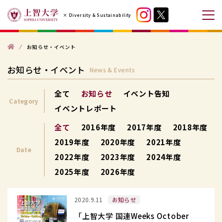
コ
× Diversity & Sustainability
ン
メ
テ
ニ
ン
ト
ュ
お知らせ・イベント
ッ
プ
ツ
ー
お知らせ・イベント
News & Events
へ
を
ス
開
全て
お知らせ
イベント告知
キ
閉
Category
イベントレポート
ッ
す
プ
全て
2016年度
2017年度
2018年度
る
す
2019年度
2020年度
2021年度
Date
る
2022年度
2023年度
2024年度
2025年度
2026年度
「上
2020.9.11
お知らせ
智
「上智大学 国連Weeks October
大