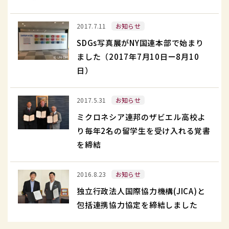
震
御
募
義
被
礼
SDGs
金
援
2017.7.11
お知らせ
害
写
活
金
へ
SDGs写真展がNY国連本部で始まり
真
動
を
の
ました（2017年7月10日ー8月10
展
に
募
募
日）
が
つ
り
金
NY
い
ま
ミ
活
2017.5.31
お知らせ
国
て
す
ク
動
連
ミクロネシア連邦のザビエル高校よ
ロ
報
本
り毎年2名の留学生を受け入れる覚書
ネ
告
部
を締結
シ
と
で
ア
御
独
始
2016.8.23
お知らせ
連
礼
立
ま
邦
独立行政法人国際協力機構(JICA)と
行
り
の
包括連携協力協定を締結しました
政
ま
ザ
法
し