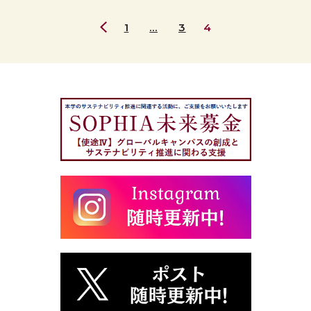
ビ
人
た
エ
ペ
1
…
3
4
国
（2017
ル
前
ー
際
年
高
の
ジ
協
7
校
ペ
力
月
よ
ー
機
10
り
ジ
構
日
毎
(JICA)
ー
年
と
8
2
包
月
名
括
10
の
連
日）
留
携
学
協
生
力
を
協
受