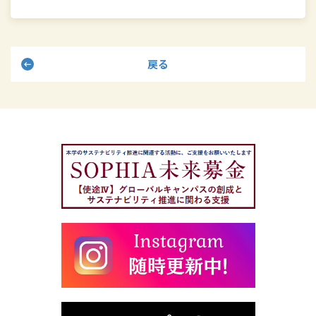
に
も
無
戻る
縁
で
は
な
い
【読
売
新
聞
オ
ン
ラ
イ