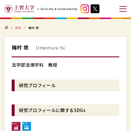
コ
× Diversity & Sustainability
ン
メ
テ
ニ
ン
ト
ュ
教員
梅村 悠
ッ
プ
ツ
ー
へ
を
梅村 悠
Umemura Yu
ス
開
キ
閉
法学部法律学科 教授
ッ
す
プ
る
す
研究プロフィール
る
研究プロフィールに関するSDGs