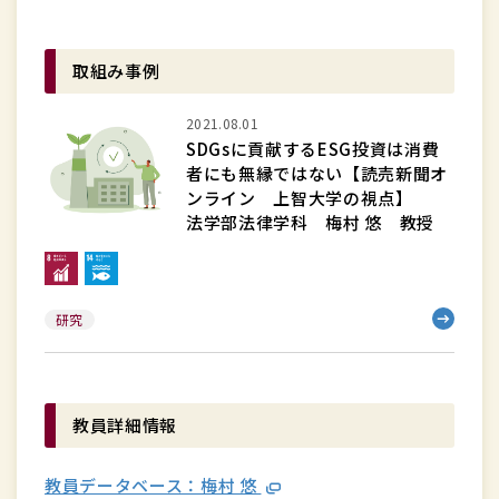
取組み事例
2021.08.01
SDGs
SDGsに貢献するESG投資は消費
に
者にも無縁ではない【読売新聞オ
貢
ンライン 上智大学の視点】
献
法学部法律学科 梅村 悠 教授
す
る
ESG
研究
投
資
は
教員詳細情報
消
費
教員データベース：梅村 悠
者