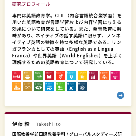
研
研究プロフィール
究
専門は英語教育学。CLIL（内容言語統合型学習）を
セ
用いた英語教育が言語学習および内容学習に与える
ン
効果について研究をしている。また、発音教育に興
味があり、ネイティブの話す英語に限らず、ノンネ
タ
イティブ英語の特徴を持つ多様な英語である、リン
ー
ガフランカとしての英語（English as a Lingua
特
Franca）や世界英語（World Englishes）を上手く
任
理解するための英語教育について研究している。
准
教
授
国
伊藤 毅
Takeshi Ito
際
教
国際教養学部国際教養学科 / グローバルスタディーズ研