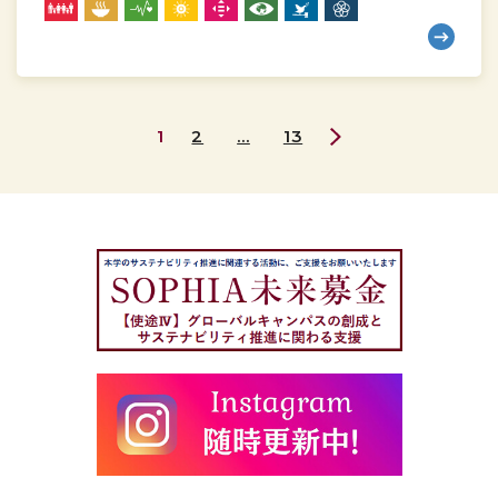
教
授
ペ
1
2
…
13
次
ー
の
ジ
ペ
ー
ジ