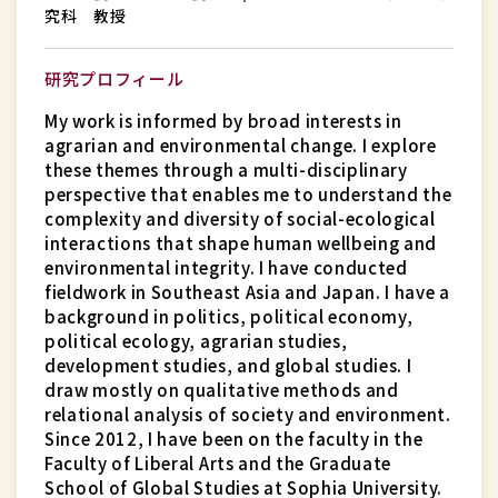
究科 教授
養
学
研究プロフィール
部
国
My work is informed by broad interests in
際
agrarian and environmental change. I explore
these themes through a multi-disciplinary
教
perspective that enables me to understand the
養
complexity and diversity of social-ecological
学
interactions that shape human wellbeing and
科
environmental integrity. I have conducted
fieldwork in Southeast Asia and Japan. I have a
/
background in politics, political economy,
グ
political ecology, agrarian studies,
ロ
development studies, and global studies. I
ー
draw mostly on qualitative methods and
バ
relational analysis of society and environment.
Since 2012, I have been on the faculty in the
ル
Faculty of Liberal Arts and the Graduate
ス
School of Global Studies at Sophia University.