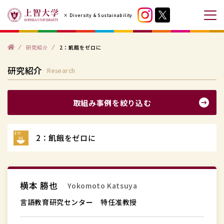
コ
× Diversity & Sustainability
ン
メ
テ
ニ
ン
ト
ュ
研究紹介
2：飢餓をゼロに
ッ
プ
ツ
ー
研究紹介
Research
へ
を
ス
開
一
キ
閉
取組み事例を絞り込む
覧
ッ
す
へ
プ
る
ス
2：飢餓をゼロに
す
キ
る
ッ
言
プ
横本 勝也
Yokomoto Katsuya
語
す
教
言語教育研究センター 特任准教授
る
育