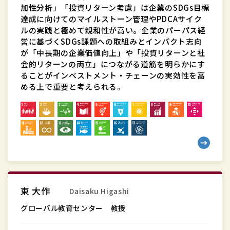
授
加性分析」「投資リターン考慮」は企業のSDGs目標
達成に向けてのマイルストーン管理やPDCAサイク
（学
ルの実践と極めて親和性が高い。企業のパーパス経
校
営に基づくSDGs課題への取組みとインパクト志向
法
が「中長期の企業価値向上」や「投資リターンと社
人
会的リターンの両立」につながる道筋を明らかにす
上
ることがインベストメント・チェーンの実効性を高
める上で重要と考えられる。
智
学
院
理
事）
グ
東 大作
Daisaku Higashi
ロ
ー
グローバル教育センター 教授
バ