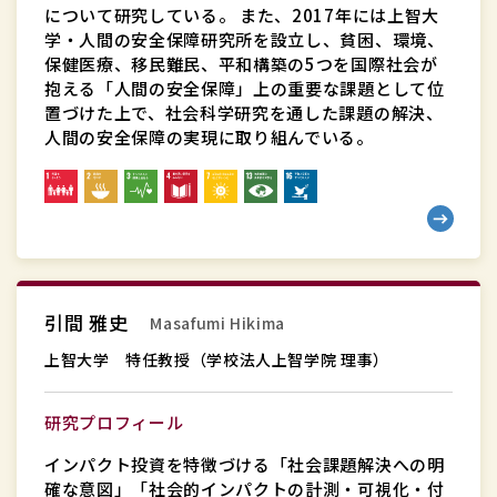
について研究している。 また、2017年には上智大
授
学・人間の安全保障研究所を設立し、貧困、環境、
保健医療、移民難民、平和構築の5つを国際社会が
抱える「人間の安全保障」上の重要な課題として位
置づけた上で、社会科学研究を通した課題の解決、
人間の安全保障の実現に取り組んでいる。
上
引間 雅史
Masafumi Hikima
智
大
上智大学 特任教授（学校法人上智学院 理事）
学
特
研究プロフィール
任
インパクト投資を特徴づける「社会課題解決への明
教
確な意図」「社会的インパクトの計測・可視化・付