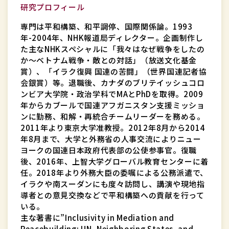
ル
研究プロフィール
教
専門は平和構築、和平調停、国際関係論。1993
育
年-2004年、NHK報道局ディレクター。企画制作し
セ
た主なNHKスペシャルに「我々はなぜ戦争をしたの
か～ベトナム戦争・敵との対話」（放送文化基金
ン
賞）、「イラク復興 国連の苦闘」（世界国連記者協
タ
会銀賞）等。退職後、カナダのブリテイッシュコロ
ー
ンビア大学院・政治学科でMAとPhDを取得。2009
教
年からカブールで国連アフガニスタン支援ミッショ
授
ンに勤務、和解・再統合チームリーダーを務める。
2011年より東京大学准教授。2012年8月から2014
年8月まで、大学と外務省の人事交流によりニュー
ヨークの国連日本政府代表部の公使参事官。復職
後、2016年、上智大学グローバル教育センターに着
任。2018年より外務大臣の委嘱による公務派遣で、
イラクや南スーダンにも度々訪問し、講演や現地指
導者との意見交換などで平和構築への貢献を行って
いる。
主な著書に”Inclusivity in Mediation and
Peacebuilding: UN, Neighboring States, and