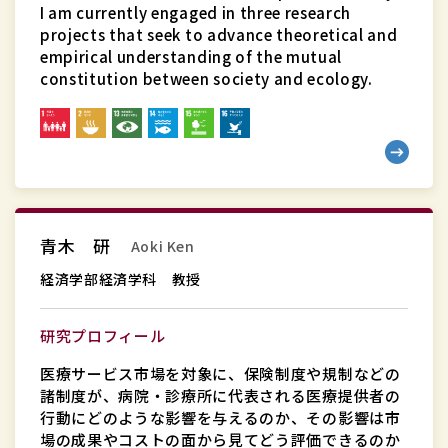
タ
I am currently engaged in three research
デ
projects that seek to advance theoretical and
empirical understanding of the mutual
ィ
constitution between society and ecology.
ー
ズ
研
究
科
教
経
青木 研
Aoki Ken
授
済
学
経済学部経済学科 教授
部
経
研究プロフィール
済
医療サービス市場を対象に、保険制度や規制などの
学
諸制度が、病院・診療所に代表される医療提供者の
科
行動にどのような影響を与えるのか、その影響は市
場の成果やコストの面から見てどう評価できるのか
教