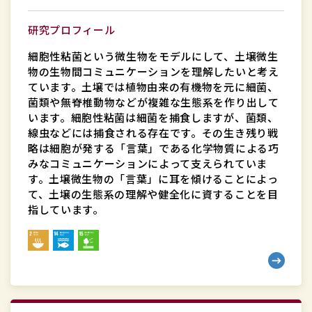
部
物
研究プロフィール
質
細胞性粘菌という微生物をモデルにして、土壌微生
生
物の生物間コミュニケーションを理解したいと考え
命
ています。土壌では植物由来の有機物を元に細菌、
菌類や無脊椎動物などが複雑な生態系を作り出して
理
います。細胞性粘菌は細菌を捕食しますが、菌類、
工
線虫などには捕食される存在です。その生き残り戦
学
略は細胞が発する「言葉」である化学物質による巧
科
みなコミュニケーションによって支えられていま
教
す。土壌微生物の「言葉」に耳を傾けることによっ
て、土壌の生態系の理解や健全化に資することを目
授
指しています。
理