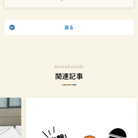
ェ
ェ
ア
ア
す
す
戻る
る
る
Related article
関連記事
突
学
撃！
校
SDGs
法
イ
人
ン
上