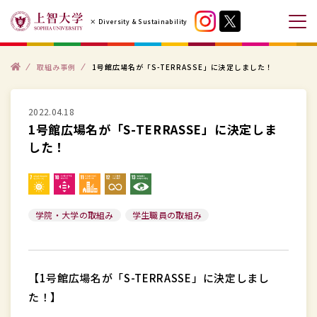
コ
× Diversity & Sustainability
ン
メ
テ
ニ
ン
ト
ュ
取組み事例
1号館広場名が「S-TERRASSE」に決定しました！
ッ
プ
ツ
ー
へ
を
2022.04.18
ス
開
1号館広場名が「S-TERRASSE」に決定しま
キ
閉
した！
ッ
す
プ
る
す
学院・大学の取組み
学生職員の取組み
る
【1号館広場名が「S-TERRASSE」に決定しまし
た！】