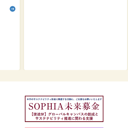
ト
202
202
英
語
版
を
作
成
し
ま
し
た