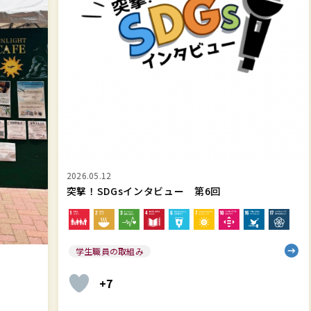
タ
智
ビ
学
ュ
院
ー
SD
第
&
6
サ
回
ス
テ
ナ
2026.05.12
ビ
突撃！SDGsインタビュー 第6回
リ
テ
ィ
学生職員の取組み
レ
ポ
20
+7
学
ー
ト