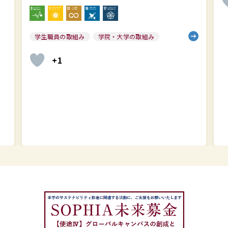
+7
学
ー
ト
ト
202
202
英
語
版
を
作
成
し
ま
し
た