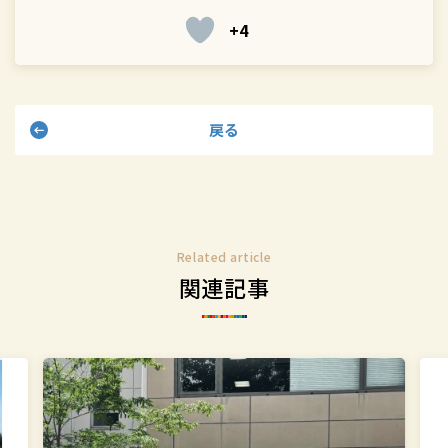
で
で
+4
シ
シ
ェ
ェ
ア
ア
す
す
戻る
る
る
Related article
関連記事
突
学
撃！
校
SDGs
法