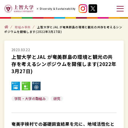
コ
× Diversity & Sustainability
ン
メ
テ
ニ
ン
ト
ュ
取組み事例
上智大学とJAL が奄美群島の環境と観光の共存を考えるシン
ッ
ポジウムを開催します(2022年3月27日)
プ
ツ
ー
へ
を
ス
2023.03.22
開
上智大学とJAL が奄美群島の環境と観光の共
キ
閉
存を考えるシンポジウムを開催します(2022年
ッ
す
3月27日)
プ
る
す
る
学院・大学の取組み
研究
奄美宇検村での基礎調査結果を元に、地域活性化と