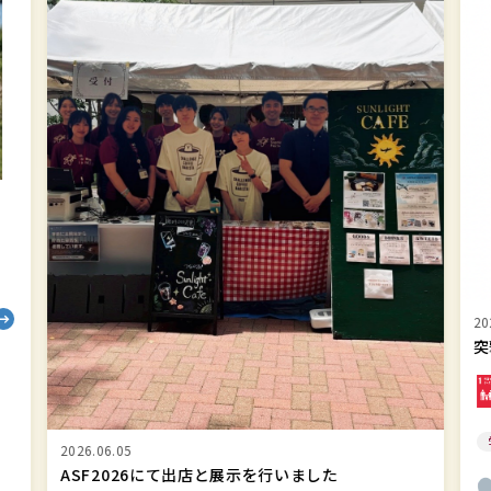
イ
人
ン
上
タ
智
ビ
学
ュ
院
ー
SD
第
&
6
サ
回
ス
テ
ナ
2026.05.12
ビ
突撃！SDGsインタビュー 第6回
リ
テ
ィ
学生職員の取組み
レ
ポ
20