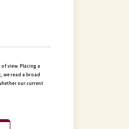
of view. Placing a
g, we read a broad
 whether our current