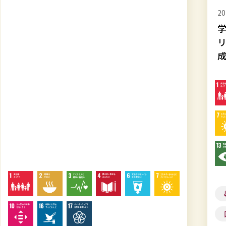
20
ィ
ィ
2026.03.19
学
レ
レ
学校法人上智学院 SDGs & サステナビ
リ
ポ
ポ
リティレポート2024-2025英語版を作
ー
ー
成しました
ト
ト
2024-
2024
2025
202
英
を
語
作
版
成
を
し
作
ま
成
し
教育・授業
学生職員の取組み
し
た
国連
学院・大学の取組み
ま