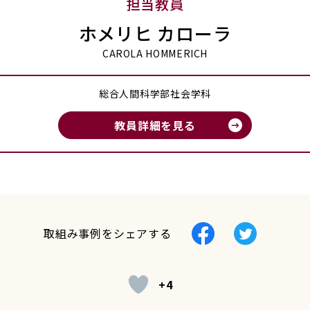
担当教員
ホメリヒ カローラ
CAROLA HOMMERICH
総合人間科学部社会学科
教員詳細を見る
Facebook
Twitter
取組み事例をシェアする
で
で
シ
シ
+4
ェ
ェ