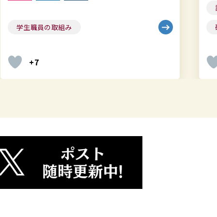
し
課外活動団体
社会・地域連携
た
研究
+4