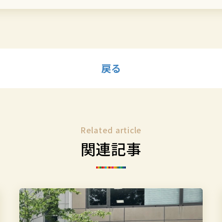
ア
ア
す
す
る
る
戻る
Related article
関連記事
突
撃！