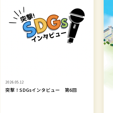
法
法
人
人
上
上
智
智
学
学
院
院
SDGs
SDG
&
&
サ
サ
ス
ス
テ
テ
ナ
ナ
ビ
ビ
リ
リ
テ
テ