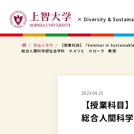
コ
ン
× Diversity & Sustaina
テ
ン
ツ
ト
取組み事例
【授業科目】「Seminar in Sustainable
へ
ッ
総合人間科学部社会学科 ホメリヒ カローラ 教授
プ
ス
キ
ッ
プ
2023.04.21
す
【授業科目】「Se
る
総合人間科