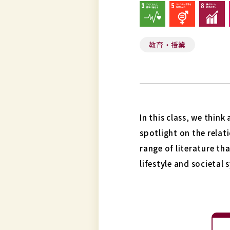
教育・授業
In this class, we thin
spotlight on the rela
range of literature th
lifestyle and societal