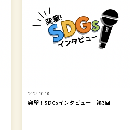
て
出
店
と
展
示
を
行
い
ま
し
た
2026.06.05