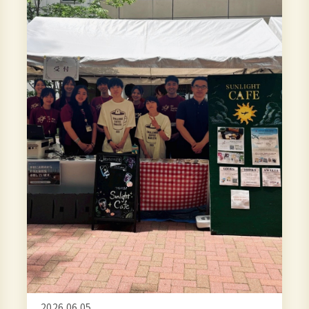
SDGs
イ
ン
タ
ビ
ュ
ー
第
6
回
2026.05.12
突撃！SDGsインタビュー 第6回