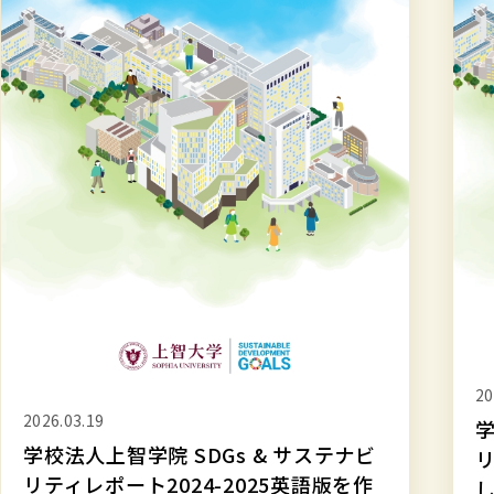
智
智
学
学
院
院
SDGs
SDG
&
&
サ
サ
ス
ス
テ
テ
ナ
ナ
ビ
ビ
リ
リ
テ
テ
20
ィ
ィ
2026.03.19
学
レ
レ
学校法人上智学院 SDGs & サステナビ
リ
ポ
ポ
リティレポート2024-2025英語版を作