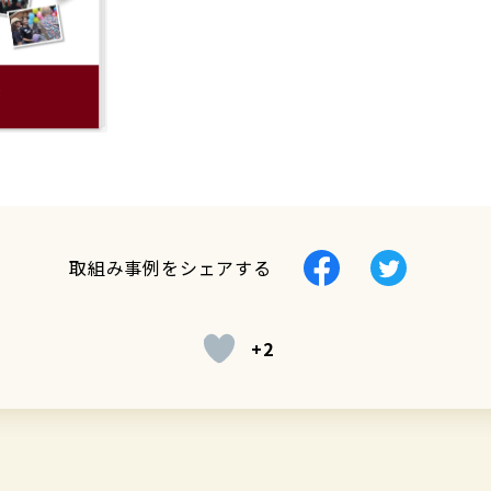
Facebook
Twitter
取組み事例をシェアする
で
で
シ
シ
+2
ェ
ェ
ア
ア
す
す
る
る