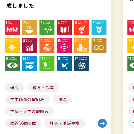
ー
ー
成しました
ト
ト
2024-
2024
2025
202
英
を
語
作
版
成
を
し
作
ま
成
し
研究
教育・授業
し
た
学生職員の取組み
国連
ま
し
学院・大学の取組み
た
課外活動団体
社会・地域連携