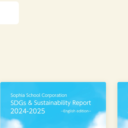
学
学
校
校
法
法
人
人
上
上