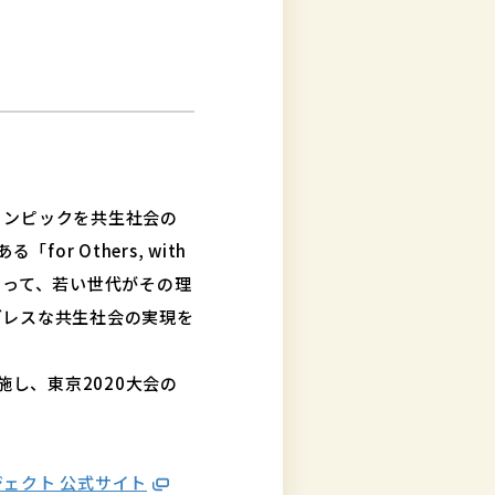
リンピックを共生社会の
r Others, with
もって、若い世代がその理
ダレスな共生社会の実現を
し、東京2020大会の
ジェクト 公式サイト