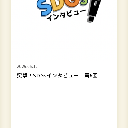
タ
ビ
ュ
ー
第
6
回
2026.05.12
突撃！SDGsインタビュー 第6回