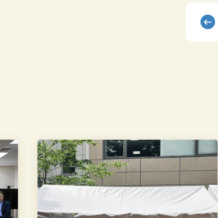
ASF2026
に
て
出
店