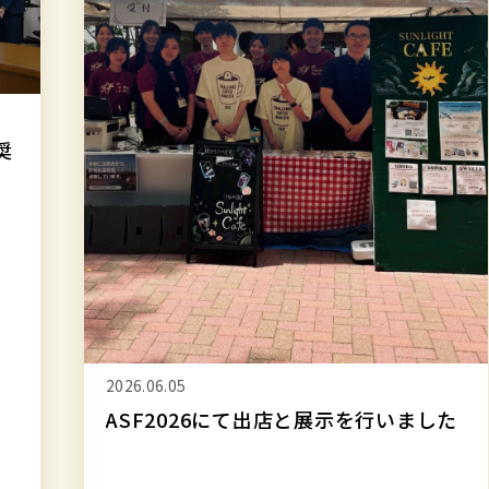
と
展
示
を
行
奨
い
ま
し
た
2026.06.05
ASF2026にて出店と展示を行いました