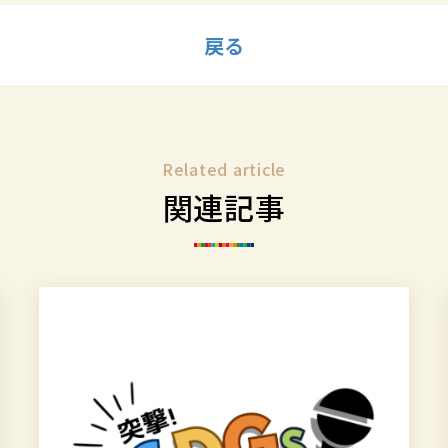
戻る
Related article
関連記事
突
撃！
SDGs
イ
ン