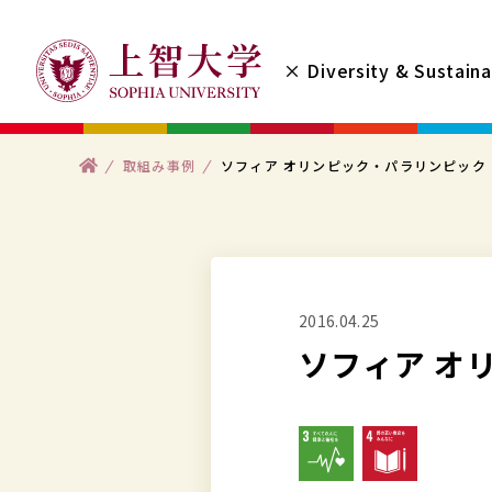
コ
ン
× Diversity & Sustaina
テ
ン
ツ
ト
取組み事例
ソフィア オリンピック・パラリンピック
へ
ッ
プ
ス
キ
ッ
プ
2016.04.25
す
ソフィア オ
る