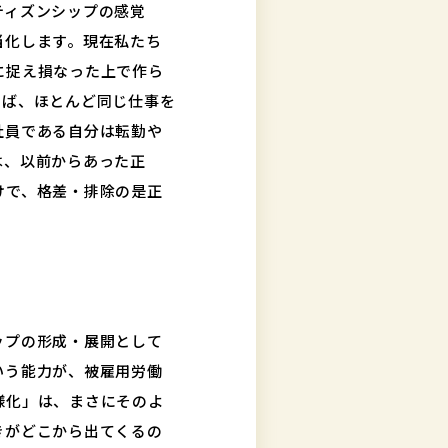
ティズンシップの感覚
当化します。現在私たち
に捉え損なった上で作ら
えば、ほとんど同じ仕事を
社員である自分は転勤や
は、以前からあった正
けで、格差・排除の是正
ップの形成・展開として
いう能力が、被雇用労働
様化」は、まさにそのよ
きがどこから出てくるの