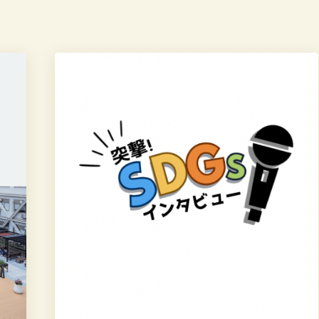
突
撃！
SDGs
イ
ン
タ
ビ
ュ
ー
第
6
回