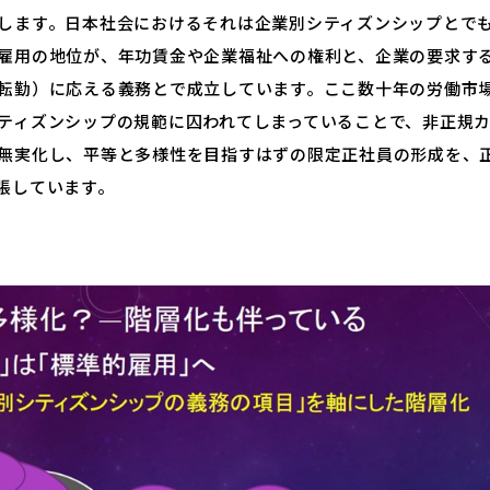
します。日本社会におけるそれは企業別シティズンシップとで
雇用の地位が、年功賃金や企業福祉への権利と、企業の要求す
転勤）に応える義務とで成立しています。ここ数十年の労働市
ティズンシップの規範に囚われてしまっていることで、非正規
無実化し、平等と多様性を目指すはずの限定正社員の形成を、
張しています。