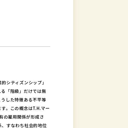
業的シティズンシップ」
れる「階級」だけでは無
こうした特徴ある不平等
。この概念はT.H.マー
特有の雇用関係が形成さ
係、すなわち社会的地位