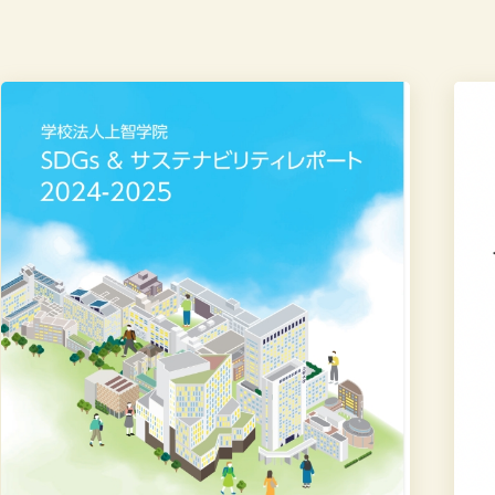
学
突
校
撃！
法
SDG
人
イ
上
ン
智
タ
学
ビ
院
ュ
SDGs
ー
&
第
サ
5
ス
回
テ