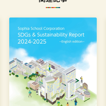
学
校
法
人
上
智
学
院
SDGs
&
サ
ス
テ