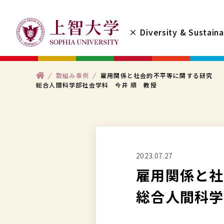
コ
ン
× Diversity & Sustaina
テ
ン
ツ
ト
取組み事例
雇用関係と社会的不平等に関する研究
へ
ッ
総合人間科学部社会学科 今井 順 教授
プ
ス
キ
ッ
プ
2023.07.27
す
雇用関係と社
る
総合人間科学