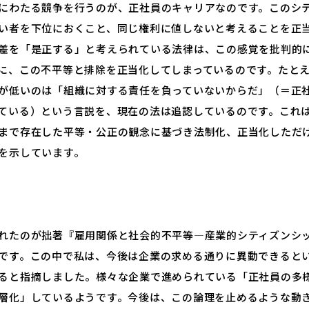
にわたる競争を行うのが、正社員のキャリアなのです。このシ
い者を下位におくこと、同じ権利に値しないと考えることを正
差を「是正する」と考えられている法律は、この感覚を批判的
に、この不平等と排除を正当化してしまっているのです。たと
が低いのは「組織に対する責任を負っていないからだ」（＝正
ている）という言説を、現在の法は追認しているのです。これ
まで存在した平等・公正の観念に基づき法制化、正当化しただ
を示しています。
れたのが拙著『雇用関係と社会的不平等―産業的シティズンシ
です。この中で私は、今後は企業の求める通りに異動できると
ると指摘しました。様々な企業で進められている「正社員の多
層化」しているようです。今後は、この論理を止めるような動