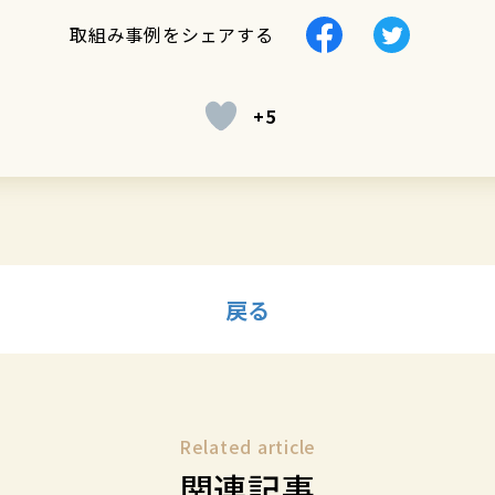
Facebook
Twitter
取組み事例をシェアする
で
で
シ
シ
+5
ェ
ェ
ア
ア
す
す
る
る
戻る
Related article
関連記事