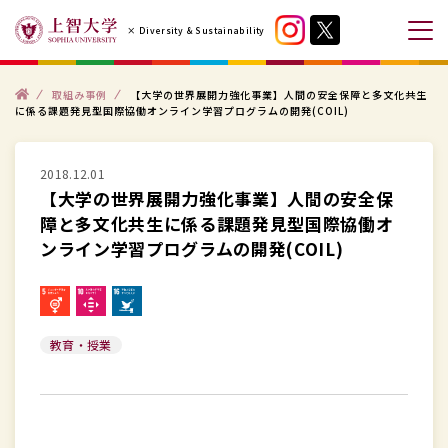
コ
× Diversity & Sustainability
ン
メ
テ
ニ
ン
ト
ュ
取組み事例
【大学の世界展開力強化事業】人間の安全保障と多文化共生
ッ
に係る課題発見型国際協働オンライン学習プログラムの開発(COIL)
プ
ツ
ー
へ
を
ス
2018.12.01
開
【大学の世界展開力強化事業】人間の安全保
キ
閉
障と多文化共生に係る課題発見型国際協働オ
ッ
す
ンライン学習プログラムの開発(COIL)
プ
る
す
る
教育・授業