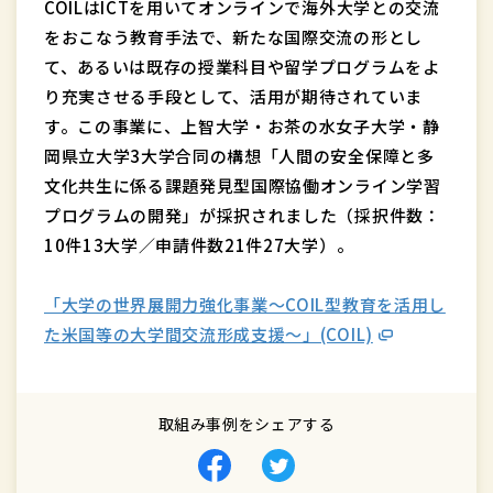
COILはICTを用いてオンラインで海外大学との交流
をおこなう教育手法で、新たな国際交流の形とし
て、あるいは既存の授業科目や留学プログラムをよ
り充実させる手段として、活用が期待されていま
す。この事業に、上智大学・お茶の水女子大学・静
岡県立大学3大学合同の構想「人間の安全保障と多
文化共生に係る課題発見型国際協働オンライン学習
プログラムの開発」が採択されました（採択件数：
10件13大学／申請件数21件27大学）。
「大学の世界展開力強化事業～COIL型教育を活用し
た米国等の大学間交流形成支援～」(COIL)
取組み事例をシェアする
Facebook
Twitter
で
で