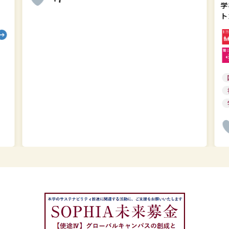
学
ー
ト
ト
202
202
英
語
版
を
作
成
し
ま
し
た