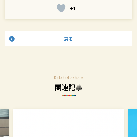
+1
シ
シ
ェ
ェ
ア
ア
す
す
戻る
る
る
Related article
関連記事
突
学
撃！
校
SDGs
法