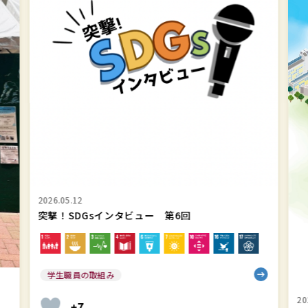
イ
人
ン
上
タ
智
ビ
学
ュ
院
ー
SD
第
&
6
サ
回
ス
テ
ナ
2026.05.12
ビ
突撃！SDGsインタビュー 第6回
リ
テ
ィ
学生職員の取組み
レ
ポ
20
+7