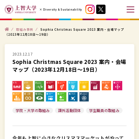
コ
× Diversity & Sustainability
ン
メ
テ
ニ
ン
ト
ュ
取組み事例
Sophia Christmas Square 2023 案内・会場マップ
ッ
（2023年12月18日～19日）
プ
ツ
ー
へ
を
ス
2023.12.17
開
Sophia Christmas Square 2023 案内・会場
キ
閉
マップ（2023年12月18日～19日）
ッ
す
プ
る
す
る
学院・大学の取組み
課外活動団体
学生職員の取組み
今年も上智に小さなクリスマスマーケットがやって