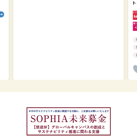
ト
ト
202
202
英
語
版
を
作
成
し
ま
し
た