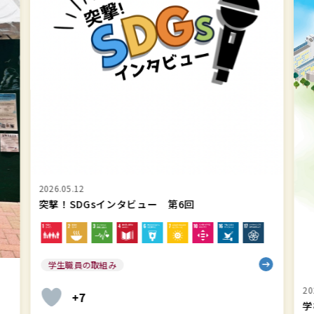
ン
上
タ
智
ビ
学
ュ
院
ー
SD
第
&
6
サ
回
ス
テ
ナ
2026.05.12
ビ
突撃！SDGsインタビュー 第6回
リ
テ
ィ
学生職員の取組み
レ
ポ
20
+7
学
ー