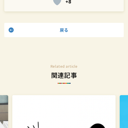
+8
シ
シ
ェ
ェ
ア
ア
す
す
戻る
る
る
Related article
関連記事
突
学
撃！
校
SDGs
法
イ
人