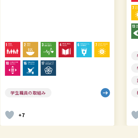
英
を
語
作
版
成
を
し
作
ま
成
し
学生職員の取組み
国連
し
た
学院・大学の取組み
ま
し
課外活動団体
社会・地域連携
た
研究
教育・授業
+4