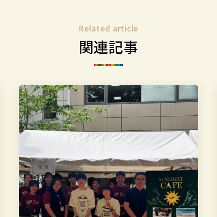
Related article
関連記事
突
撃！
SDGs
イ
ン
タ
ビ
ュ
ー