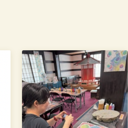
ASF2026
に
て
出
店
と
展
示
を