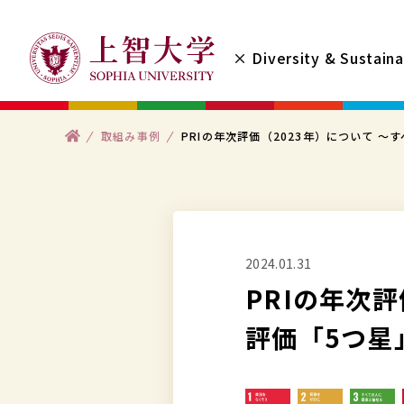
コ
ン
× Diversity & Sustaina
テ
ン
ツ
ト
取組み事例
PRIの年次評価（2023年）について 
へ
ッ
プ
ス
キ
ッ
プ
2024.01.31
す
PRIの年次
る
評価「5つ星