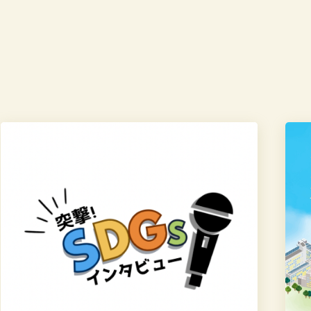
学
学
校
校
法
法
人
人
上
上
智
智
学
学
院
院
SDGs
SDG