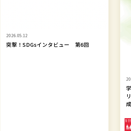
&
&
サ
サ
ス
ス
テ
テ
ナ
ナ
ビ
ビ
リ
リ
テ
テ
20
ィ
ィ
2026.03.19
学
レ
レ
学校法人上智学院 SDGs & サステナビ
リ
ポ
ポ
リティレポート2024-2025英語版を作
ー
ー
成しました
ト
ト
2024-
2024
2025
202