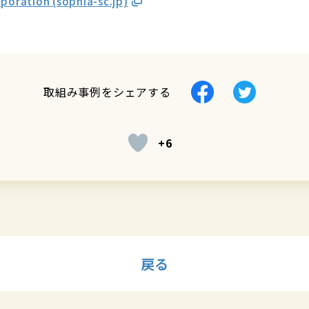
oration (sophia-sc.jp)
Facebook
Twitter
取組み事例をシェアする
で
で
シ
シ
+6
ェ
ェ
ア
ア
す
す
る
る
戻る