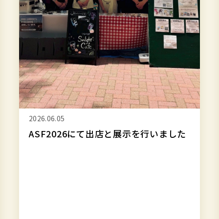
第
6
回
2026.05.12
突撃！SDGsインタビュー 第6回