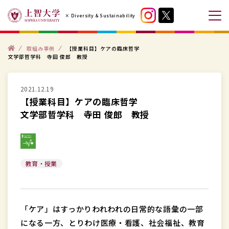
コ
× Diversity & Sustainability
ン
メ
テ
ニ
ン
ト
ュ
取組み事例
【授業科目】ケアの臨床哲学
ッ
文学部哲学科 寺田 俊郎 教授
プ
ツ
ー
へ
を
ス
2021.12.19
開
【授業科目】ケアの臨床哲学
キ
閉
文学部哲学科 寺田 俊郎 教授
ッ
す
プ
る
す
る
教育・授業
「ケア」はすっかりわれわれの日常的な語彙の一部
になる一方、とりわけ医療・看護、社会福祉、教育