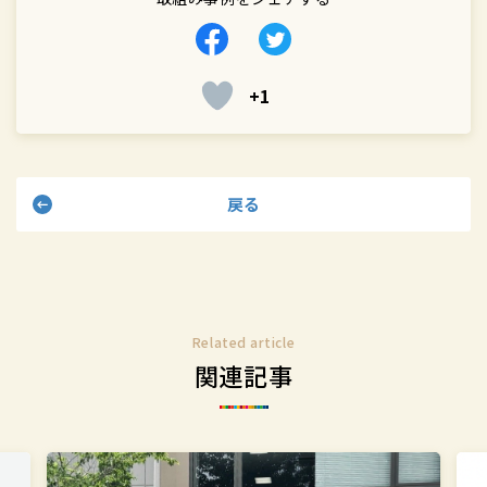
Facebook
Twitter
で
で
+1
シ
シ
ェ
ェ
ア
ア
す
す
戻る
る
る
Related article
関連記事
突