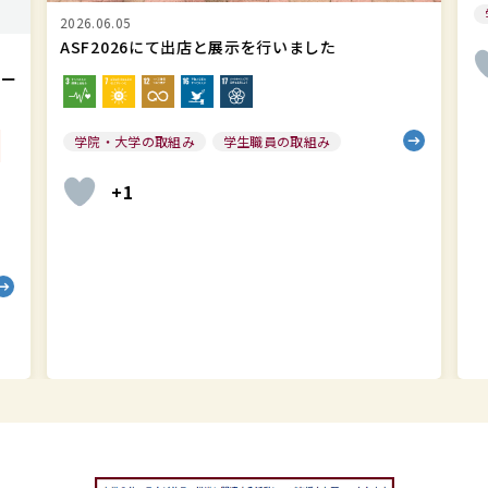
学生職員の取組み
+7
2
2