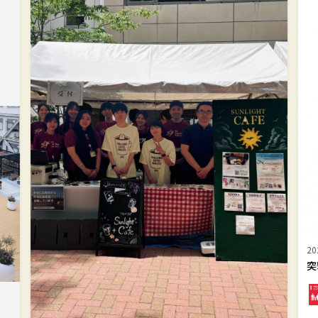
撃！
SDGs
イ
ン
タ
ビ
ュ
ー
S
第
6
回
2026.05.12
突撃！SDGsインタビュー 第6回