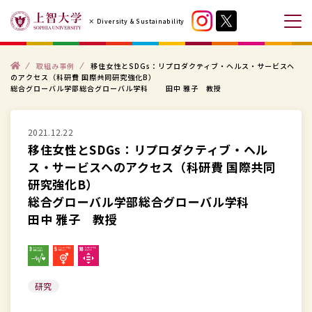
コ
× Diversity & Sustainability
ン
メ
テ
ニ
ン
ト
ュ
取組み事例
移住女性とSDGs：リプロダクティブ・ヘルス・サービスヘ
ッ
のアクセス（科研費 国際共同研究強化B）
プ
ツ
ー
総合グローバル学部総合グローバル学科 田中 雅子 教授
へ
を
ス
開
2021.12.22
キ
閉
移住女性とSDGs：リプロダクティブ・ヘル
ッ
す
ス・サービスヘのアクセス（科研費 国際共同
プ
る
研究強化B）
す
総合グローバル学部総合グローバル学科
る
田中 雅子 教授
研究