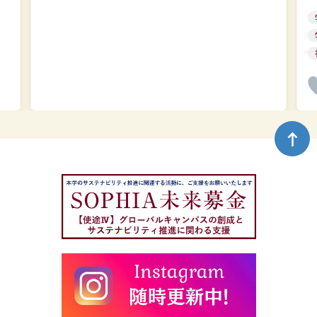
語
版
を
作
成
し
ま
ペ
し
ー
た
ジ
ト
ッ
プ
へ