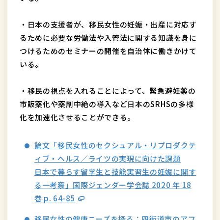
・日本の支援者が、移民女性の妊娠・出産に対応す
るために必要な労働法や入管法に関する知識を身に
つけるためのセミナーの開催を自治体に働きかけて
いる。
・移民の視点を入れることによって、緊急避妊薬の
市販薬化や薬剤中絶の導入など日本のSRHSの多様
化を加速化させることができる。
論文「移民女性のセクシュアル・リプロダクテ
ィブ・ヘルス／ライツの実現に向けた課題
日本で暮らす留学生と技能実習生の妊娠に関す
る一考察」国際ジェンダー学会誌 2020 年 18
巻 p. 64-85
移民女性の健康ニーズを探る：四街道市のアフ