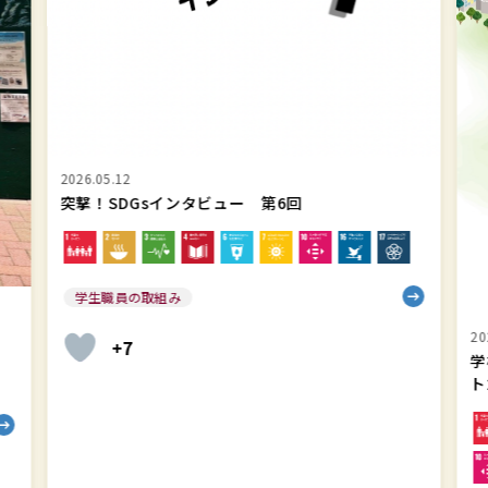
ー
SD
第
&
6
サ
回
ス
テ
ナ
2026.05.12
ビ
突撃！SDGsインタビュー 第6回
リ
テ
ィ
学生職員の取組み
レ
ポ
20
+7
学
ー
ト
ト
202
202
英