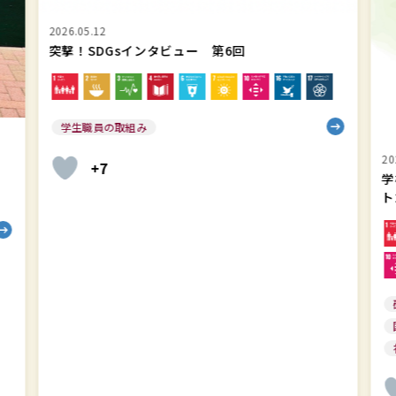
ナ
2026.05.12
ビ
突撃！SDGsインタビュー 第6回
リ
テ
ィ
学生職員の取組み
レ
ポ
20
+7
学
ー
ト
ト
202
202
英
語
版
を
作
成