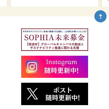
し
ま
ペ
し
ー
た
ジ
ト
ッ
プ
へ