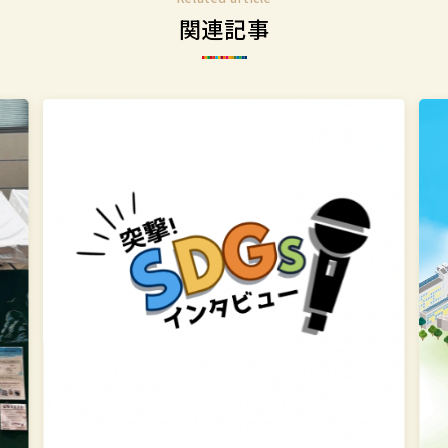
関連記事
突
学
撃！
校
SDGs
法
イ
人
ン
上
タ
智
ビ
学
ュ
院
ー
SD
第
&
6
サ
回
ス
テ