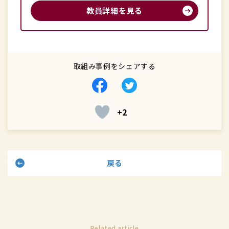
教員詳細を見る
取組み事例をシェアする
Facebook
Twitter
で
で
+2
シ
シ
ェ
ェ
ア
ア
す
す
戻る
る
る
Related article