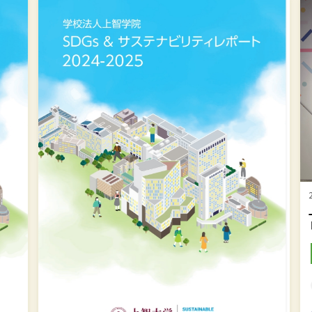
学
上
校
智
法
大
人
学
上
が
智
「D
学
AW
院
20
SDGs
で
&
最
サ
高
20
ス
位
上
ト
テ
「
ナ
ス
ビ
ト
リ
ワ
テ
ー