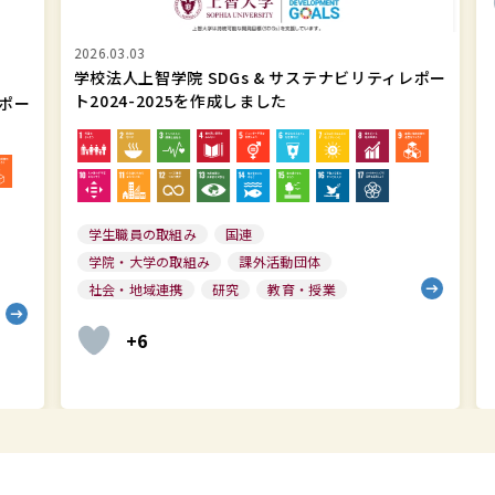
ィ
ク
レ
プ
2026.03.03
ポ
レ
学校法人上智学院 SDGs & サステナビリティレポー
ト2024-2025を作成しました
ポー
ー
イ
ト
ス
2024-
に
2025
認
を
定
学生職員の取組み
国連
作
さ
学院・大学の取組み
課外活動団体
成
れ
社会・地域連携
研究
教育・授業
し
ま
+6
ま
し
し
た
た