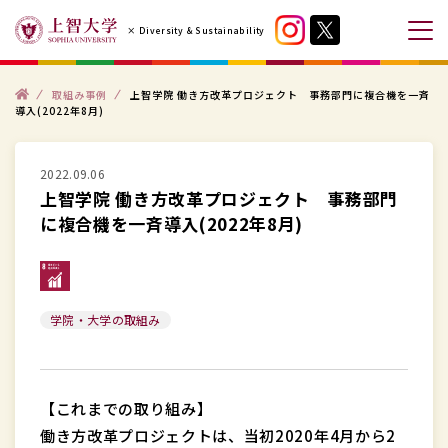
コ
× Diversity & Sustainability
ン
メ
テ
ニ
ン
ト
ュ
取組み事例
上智学院 働き方改革プロジェクト 事務部門に複合機を一斉
ッ
導入(2022年8月)
プ
ツ
ー
へ
を
ス
2022.09.06
開
上智学院 働き方改革プロジェクト 事務部門
キ
閉
に複合機を一斉導入(2022年8月)
ッ
す
プ
る
す
る
学院・大学の取組み
【これまでの取り組み】
働き方改革プロジェクトは、当初2020年4月から2