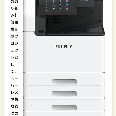
の取
り組
み】
部署
横断
型プ
ロジ
ェク
トと
し
て、
ペー
パー
レス
や機
器管
理の